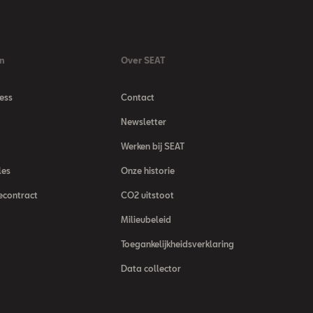
n
Over SEAT
ess
Contact
Newsletter
Werken bij SEAT
les
Onze historie
econtract
CO2 uitstoot
Milieubeleid
Toegankelijkheidsverklaring
Data collector