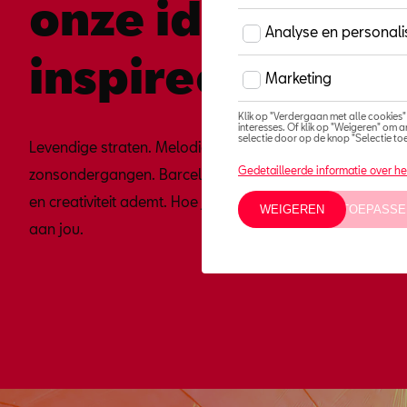
onze ideeën
inspireert.
Levendige straten. Melodieën verplaatsen. Gouden
zonsondergangen. Barcelona is een stad die leeft
en creativiteit ademt. Hoe je de jouwe uitdrukt, is
aan jou.