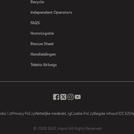
Recycle
Independent Operators
FAQS
Homologatie
Rescue Sheet
Handleidingen
Takata Airbags
ata Act
Privacy Policy
Wettelijke mededeling
Cookie Policy
Illegale inhoud (DSA)
Si
© 2026 SEAT, Import All Rights Reserved